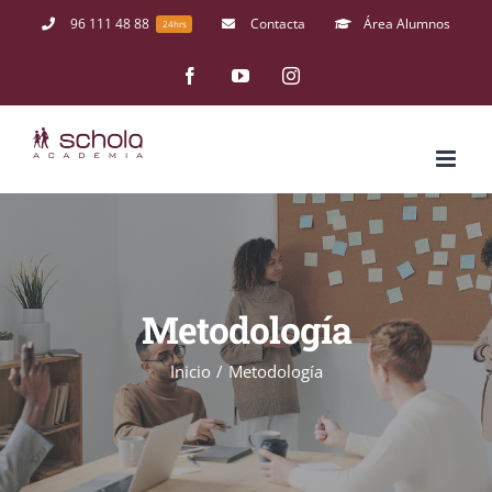
Saltar
96 111 48 88
Contacta
Área Alumnos
24hrs
al
Facebook
YouTube
Instagram
contenido
Metodología
Inicio
/
Metodología