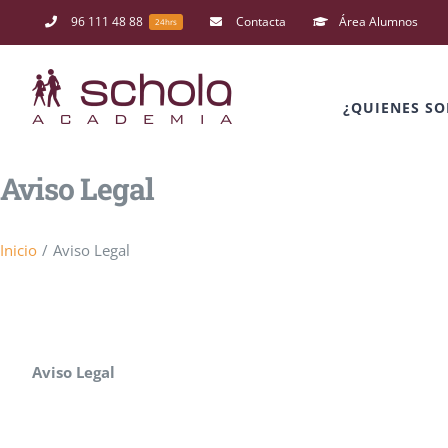
Saltar
96 111 48 88
Contacta
Área Alumnos
24hrs
al
contenido
¿QUIENES S
Aviso Legal
Inicio
/
Aviso Legal
Aviso Legal