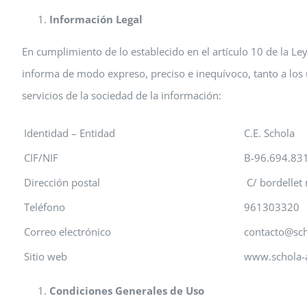
Información Legal
En cumplimiento de lo establecido en el artículo 10 de la Ley
informa de modo expreso, preciso e inequívoco, tanto a los u
servicios de la sociedad de la información:
Identidad – Entidad
C.E. Schola
CIF/NIF
B-96.694.83
Dirección postal
C/ bordellet
Teléfono
961303320
Correo electrónico
contacto@sc
Sitio web
www.schola-
Condiciones Generales de Uso